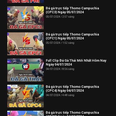
Phone: (024) 62730234
Đá gà trực tiếp Thomo Campuchia
Địa chỉ: HUD3 Tower, 121-123 Đ. Tô Hiệu, P. Nguyễn Trãi, Hà
(CPC3) Ngày 05/07/2024
Đông, Hà Nội 100000, Việt Nam
05/07/2024
2:57 sáng
--------------------------//----------------------
✪ Đừng quên Bấn vào đăng ký Dagatructiep.Tube để cập nhật
Đá gà trực tiếp Thomo Campuchia
(CPC1) Ngày 05/07/2024
những Video đá gà trực tiếp - Đá gà Thomo - Đá gà Campuchia
05/07/2024
1:52 sáng
mới nhất hôm nay!
--------------------------//----------------------
Full Clip Đá Gà Thái Mới Nhất Hôm Nay
© Bản quyền thuộc về Dagatructiep.Tube
Ngày 04/07/2024
04/07/2024
8:56 sáng
© Mọi thông tin bản quyền hay khiếu nại liên hệ :
info@dagatructiep.tube
Đá gà trực tiếp Thomo Campuchia
(CPC4) Ngày 04/07/2024
04/07/2024
4:48 sáng
Đá gà trực tiếp Thomo Campuchia