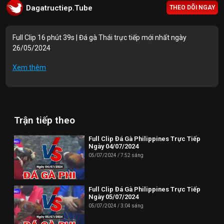
Dagatructiep.Tube
THEO DÕI NGAY
Full Clip 16 phút 39s | Đá gà Thái trực tiếp mới nhất ngày
26/05/2024
Mục lục Video:
Xem thêm
00:00 | th7b trận 1
08:55 | th7b trận 2
Trận tiếp theo
10:10 | th7b trận 3
11:11 | th7b trận 4
Full Clip Đá Gà Philippines Trực Tiếp
Ngày 04/07/2024
16:39 | th7b trận 5
05/07/2024
7:52 sáng
Thông tin liên hệ:
Full Clip Đá Gà Philippines Trực Tiếp
Website: https://dagatructiep.tube/
Ngày 05/07/2024
05/07/2024
3:04 sáng
Email:
info@dagatructiep.tube