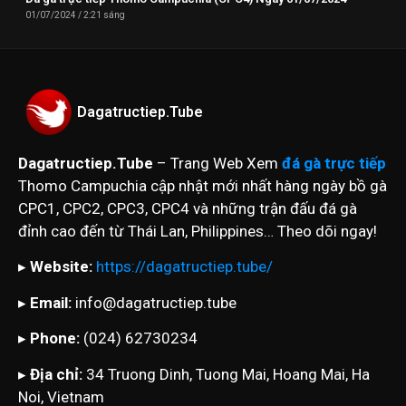
01/07/2024
2:21 sáng
Dagatructiep.Tube
Dagatructiep.Tube
– Trang Web Xem
đá gà trực tiếp
Thomo Campuchia cập nhật mới nhất hàng ngày bồ gà
CPC1, CPC2, CPC3, CPC4 và những trận đấu đá gà
đỉnh cao đến từ Thái Lan, Philippines… Theo dõi ngay!
▸
Website:
https://dagatructiep.tube/
▸
Email:
info@dagatructiep.tube
▸
Phone:
(024) 62730234
▸
Địa chỉ:
34 Truong Dinh, Tuong Mai, Hoang Mai, Ha
Noi, Vietnam