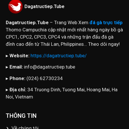
Dagatructiep.Tube
Dagatructiep.Tube
– Trang Web Xem
đá gà trực tiếp
Thomo Campuchia cập nhật mới nhất hàng ngày bồ gà
CPC1, CPC2, CPC3, CPC4 và những trận đấu đá gà
đỉnh cao đến từ Thái Lan, Philippines… Theo dõi ngay!
▸
Website:
https://dagatructiep.tube/
▸
Email:
info@dagatructiep.tube
▸
Phone:
(024) 62730234
▸
Địa chỉ:
34 Truong Dinh, Tuong Mai, Hoang Mai, Ha
Noi, Vietnam
THÔNG TIN
Về chúng tôi