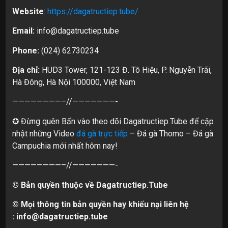
Website
:
https://dagatructiep.tube/
Email:
info@dagatructiep.tube
Phone:
(024) 62730234
Địa chỉ:
HUD3 Tower, 121-123 Đ. Tô Hiệu, P. Nguyễn Trãi,
Hà Đông, Hà Nội 100000, Việt Nam
————————–//———————-
✪ Đừng quên Bấn vào theo dõi Dagatructiep.Tube để cập
nhật những Video
đá gà trực tiếp
– Đá gà Thomo – Đá gà
Campuchia mới nhất hôm nay!
————————–//———————-
© Bản quyền thuộc về Dagatructiep.Tube
© Mọi thông tin bản quyền hay khiếu nại liên hệ
:
info@dagatructiep.tube