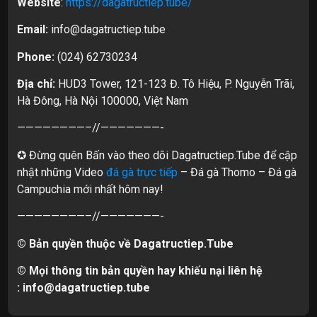
Website
:
https://dagatructiep.tube/
Email:
info@dagatructiep.tube
Phone:
(024) 62730234
Địa chỉ:
HUD3 Tower, 121-123 Đ. Tô Hiệu, P. Nguyễn Trãi,
Hà Đông, Hà Nội 100000, Việt Nam
————————–//———————-
✪ Đừng quên Bấn vào theo dõi Dagatructiep.Tube để cập
nhật những Video
đá gà trực tiếp
– Đá gà Thomo – Đá gà
Campuchia mới nhất hôm nay!
————————–//———————-
© Bản quyền thuộc về Dagatructiep.Tube
© Mọi thông tin bản quyền hay khiếu nại liên hệ
:
info@dagatructiep.tube