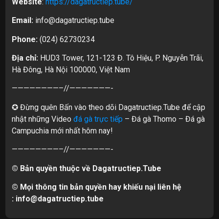
Website
:
https://dagatructiep.tube/
Email:
info@dagatructiep.tube
Phone:
(024) 62730234
Địa chỉ:
HUD3 Tower, 121-123 Đ. Tô Hiệu, P. Nguyễn Trãi,
Hà Đông, Hà Nội 100000, Việt Nam
————————–//———————-
✪ Đừng quên Bấn vào theo dõi Dagatructiep.Tube để cập
nhật những Video
đá gà trực tiếp
– Đá gà Thomo – Đá gà
Campuchia mới nhất hôm nay!
————————–//———————-
© Bản quyền thuộc về Dagatructiep.Tube
© Mọi thông tin bản quyền hay khiếu nại liên hệ
:
info@dagatructiep.tube