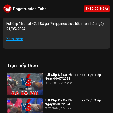
Dagatructiep.Tube
THEO DÕI NGAY
Full Clip 16 phút 42s | Đá gà Philippines trực tiếp mới nhất ngày
21/05/2024
Mục lục Video:
Xem thêm
00:00 | PO1 trận 1
05:31 | PO1 trận 2
Trận tiếp theo
11:45 | PO1 trận 3
13:58 | PO1 trận 4
Full Clip Đá Gà Philippines Trực Tiếp
Ngày 04/07/2024
16:42 | PO1 trận 5
05/07/2024
7:52 sáng
Thông tin liên hệ:
Full Clip Đá Gà Philippines Trực Tiếp
Website: https://dagatructiep.tube/
Ngày 05/07/2024
05/07/2024
3:04 sáng
Email:
info@dagatructiep.tube