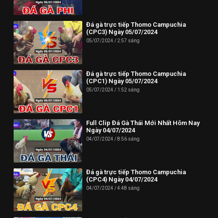
Phone: (024) 62730234
Đá gà trực tiếp Thomo Campuchia
Địa chỉ: HUD3 Tower, 121-123 Đ. Tô Hiệu, P. Nguyễn Trãi, Hà
(CPC3) Ngày 05/07/2024
Đông, Hà Nội 100000, Việt Nam
05/07/2024
2:57 sáng
--------------------------//----------------------
✪ Đừng quên Bấn vào đăng ký Dagatructiep.Tube để cập nhật
Đá gà trực tiếp Thomo Campuchia
(CPC1) Ngày 05/07/2024
những Video đá gà trực tiếp - Đá gà Thomo - Đá gà Campuchia
05/07/2024
1:52 sáng
mới nhất hôm nay!
--------------------------//----------------------
Full Clip Đá Gà Thái Mới Nhất Hôm Nay
© Bản quyền thuộc về Dagatructiep.Tube
Ngày 04/07/2024
04/07/2024
8:56 sáng
© Mọi thông tin bản quyền hay khiếu nại liên hệ :
info@dagatructiep.tube
Đá gà trực tiếp Thomo Campuchia
(CPC4) Ngày 04/07/2024
04/07/2024
4:48 sáng