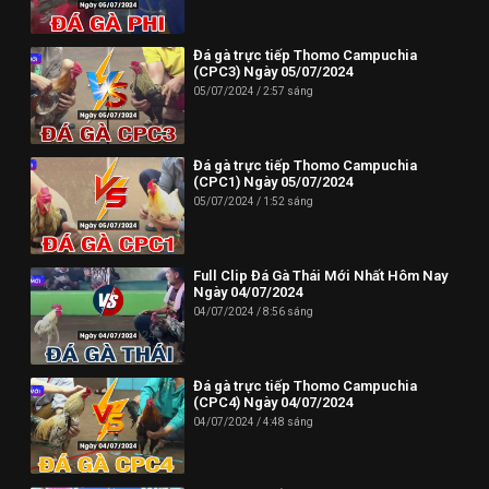
Phone: (024) 62730234
Đá gà trực tiếp Thomo Campuchia
Địa chỉ: HUD3 Tower, 121-123 Đ. Tô Hiệu, P. Nguyễn Trãi, Hà
(CPC3) Ngày 05/07/2024
Đông, Hà Nội 100000, Việt Nam
05/07/2024
2:57 sáng
--------------------------//----------------------
✪ Đừng quên Bấn vào đăng ký Dagatructiep.Tube để cập nhật
Đá gà trực tiếp Thomo Campuchia
(CPC1) Ngày 05/07/2024
những Video đá gà trực tiếp - Đá gà Thomo - Đá gà Campuchia
05/07/2024
1:52 sáng
mới nhất hôm nay!
--------------------------//----------------------
Full Clip Đá Gà Thái Mới Nhất Hôm Nay
© Bản quyền thuộc về Dagatructiep.Tube
Ngày 04/07/2024
04/07/2024
8:56 sáng
© Mọi thông tin bản quyền hay khiếu nại liên hệ :
info@dagatructiep.tube
Đá gà trực tiếp Thomo Campuchia
(CPC4) Ngày 04/07/2024
04/07/2024
4:48 sáng