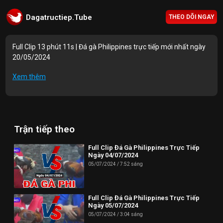
Dagatructiep.Tube
THEO DÕI NGAY
Full Clip 13 phút 11s | Đá gà Philippines trực tiếp mới nhất ngày
20/05/2024
Mục lục Video:
Xem thêm
00:00 | PO1 trận 1
05:10 | PO1 trận 2
Trận tiếp theo
08:02 | PO1 trận 3
10:37 | PO1 trận 4
Full Clip Đá Gà Philippines Trực Tiếp
Ngày 04/07/2024
13:11 | PO1 trận 5
05/07/2024
7:52 sáng
Thông tin liên hệ:
Full Clip Đá Gà Philippines Trực Tiếp
Website: https://dagatructiep.tube/
Ngày 05/07/2024
05/07/2024
3:04 sáng
Email:
info@dagatructiep.tube