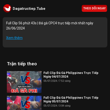
Dagatructiep.Tube
THEO DÕI NGAY
Full Clip 56 phút 43s | Đá gà CPC4 trực tiếp mới nhất ngày
26/06/2024
Mục lục Video:
Xem thêm
00:00 | Trận 1: A.Tân Inox 3550g vs A.Minh V.Tàu 3400g
08:24 | Trận 2: A.Út Đức 2500g vs A.Tư 2500g
Trận tiếp theo
21:59 | Trận 3: A.Tân T.Giang 3200g vs A.Minh S.Trăng 3100g
35:28 | Trận 4: A.Danh V.Lộc 3000g vs A.Tuấn H.Môn 3000g
Full Clip Đá Gà Philippines Trực Tiếp
Ngày 04/07/2024
46:50 | Trận 5: A.Út Đức 3050g vs A.Minh L.An 3000g
05/07/2024
7:52 sáng
Thông tin liên hệ:
Full Clip Đá Gà Philippines Trực Tiếp
Website: https://dagatructiep.tube/
Ngày 05/07/2024
05/07/2024
3:04 sáng
Email:
info@dagatructiep.tube