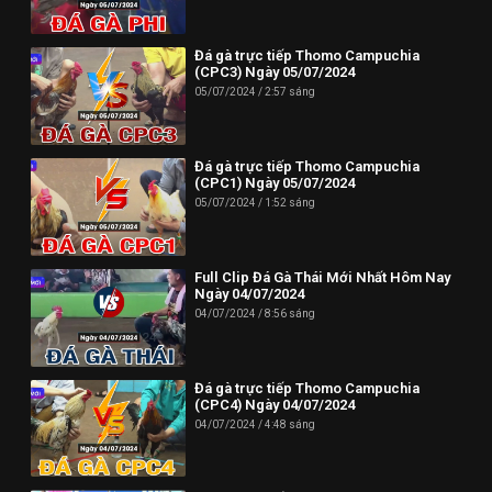
Phone: (024) 62730234
Đá gà trực tiếp Thomo Campuchia
Địa chỉ: HUD3 Tower, 121-123 Đ. Tô Hiệu, P. Nguyễn Trãi, Hà
(CPC3) Ngày 05/07/2024
Đông, Hà Nội 100000, Việt Nam
05/07/2024
2:57 sáng
--------------------------//----------------------
✪ Đừng quên Bấn vào đăng ký Dagatructiep.Tube để cập nhật
Đá gà trực tiếp Thomo Campuchia
(CPC1) Ngày 05/07/2024
những Video đá gà trực tiếp - Đá gà Thomo - Đá gà Campuchia
05/07/2024
1:52 sáng
mới nhất hôm nay!
--------------------------//----------------------
Full Clip Đá Gà Thái Mới Nhất Hôm Nay
© Bản quyền thuộc về Dagatructiep.Tube
Ngày 04/07/2024
04/07/2024
8:56 sáng
© Mọi thông tin bản quyền hay khiếu nại liên hệ :
info@dagatructiep.tube
Đá gà trực tiếp Thomo Campuchia
(CPC4) Ngày 04/07/2024
04/07/2024
4:48 sáng