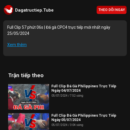
Dagatructiep.Tube
THEO DÕI NGAY
Full Clip 57 phút 06s | Đá gà CPC4 trực tiếp mới nhất ngày
25/05/2024
Mục lục Video:
Xem thêm
00:00 | Trận 1: A.Linh B.Tre 2900g vs A.Danh 2850g
10:05 | Trận 2: A.Tài 2850g vs A.Nhựt 2800g
Trận tiếp theo
21:06 | Trận 3: A.Lý B.Liêu 2850g vs A.Kiệt 2850g
34:08 | Trận 4: A.Vinh 3100g vs A.Thanh 3100g
Full Clip Đá Gà Philippines Trực Tiếp
Ngày 04/07/2024
44:15 | Trận 5: A.Vũ T.Giang 3100g vs A.Lộc 3100g
05/07/2024
7:52 sáng
Thông tin liên hệ:
Full Clip Đá Gà Philippines Trực Tiếp
Website: https://dagatructiep.tube/
Ngày 05/07/2024
05/07/2024
3:04 sáng
Email:
info@dagatructiep.tube