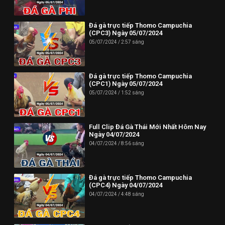
Phone: (024) 62730234
Đá gà trực tiếp Thomo Campuchia
Địa chỉ: HUD3 Tower, 121-123 Đ. Tô Hiệu, P. Nguyễn Trãi, Hà
(CPC3) Ngày 05/07/2024
Đông, Hà Nội 100000, Việt Nam
05/07/2024
2:57 sáng
--------------------------//----------------------
✪ Đừng quên Bấn vào đăng ký Dagatructiep.Tube để cập nhật
Đá gà trực tiếp Thomo Campuchia
(CPC1) Ngày 05/07/2024
những Video đá gà trực tiếp - Đá gà Thomo - Đá gà Campuchia
05/07/2024
1:52 sáng
mới nhất hôm nay!
--------------------------//----------------------
Full Clip Đá Gà Thái Mới Nhất Hôm Nay
© Bản quyền thuộc về Dagatructiep.Tube
Ngày 04/07/2024
04/07/2024
8:56 sáng
© Mọi thông tin bản quyền hay khiếu nại liên hệ :
info@dagatructiep.tube
Đá gà trực tiếp Thomo Campuchia
(CPC4) Ngày 04/07/2024
04/07/2024
4:48 sáng