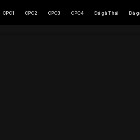
CPC1
CPC2
CPC3
CPC4
Đá gà Thái
Đá g