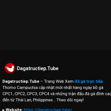
--------------------------//----------------------
✪ Đừng quên Bấn vào đăng ký Dagatructiep.Tube để c
nhất hôm nay!
--------------------------//----------------------
© Bản quyền thuộc về Dagatructiep.Tube
© Mọi thông tin bản quyền hay khiếu nại liên hệ :
in
Dagatructiep.Tube
Dagatructiep.Tube
– Trang Web Xem
đá gà trực tiếp
Thomo Campuchia cập nhật mới nhất hàng ngày bồ gà
CPC1, CPC2, CPC3, CPC4 và những trận đấu đá gà đỉnh ca
đến từ Thái Lan, Philippines… Theo dõi ngay!
▸
Website:
https://dagatructiep.tube/