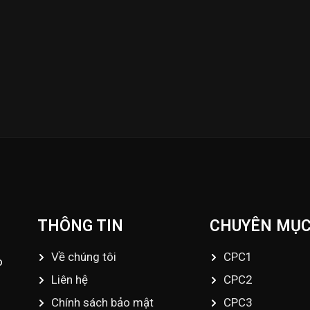
ập nhật những Video đá gà trực tiếp - Đá gà Thomo - Đá gà
fo@dagatructiep.tube
THÔNG TIN
CHUYÊN MỤ
Về chúng tôi
CPC1
o
Liên hệ
CPC2
Chính sách bảo mật
CPC3