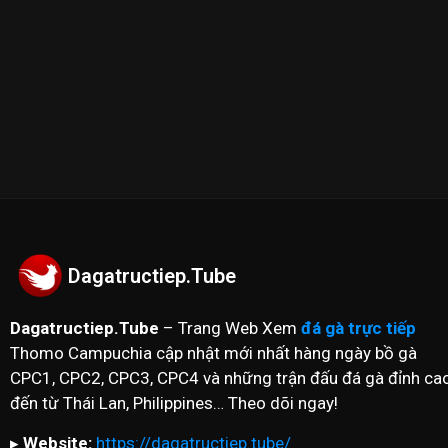
--------------------------//----------------------
✪ Đừng quên Bấn vào đăng ký Dagatructiep.Tube để c
nhất hôm nay!
--------------------------//----------------------
© Bản quyền thuộc về Dagatructiep.Tube
© Mọi thông tin bản quyền hay khiếu nại liên hệ :
in
Dagatructiep.Tube
Dagatructiep.Tube
– Trang Web Xem
đá gà trực tiếp
Thomo Campuchia cập nhật mới nhất hàng ngày bồ gà
CPC1, CPC2, CPC3, CPC4 và những trận đấu đá gà đỉnh ca
đến từ Thái Lan, Philippines… Theo dõi ngay!
▸
Website:
https://dagatructiep.tube/