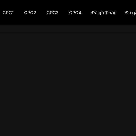
CPC1
CPC2
CPC3
CPC4
Đá gà Thái
Đá g