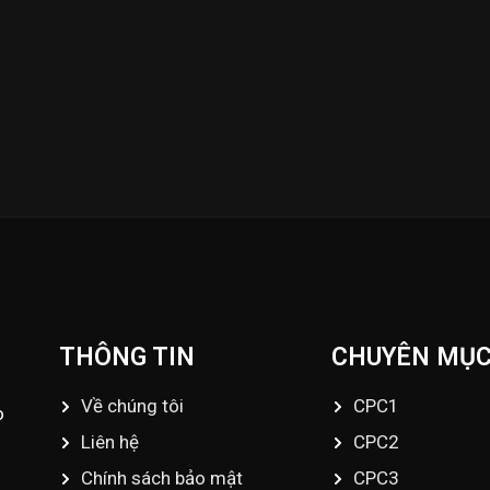
ập nhật những Video đá gà trực tiếp - Đá gà Thomo - Đá gà
fo@dagatructiep.tube
THÔNG TIN
CHUYÊN MỤ
Về chúng tôi
CPC1
o
Liên hệ
CPC2
Chính sách bảo mật
CPC3