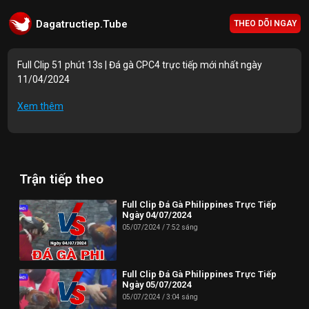
Dagatructiep.Tube
THEO DÕI NGAY
Full Clip 51 phút 13s | Đá gà CPC4 trực tiếp mới nhất ngày
11/04/2024
Mục lục Video:
Xem thêm
00:00 | Trận 1: A.Si (3300g) vs A.Hiếu (3200g)
05:13 | Trận 2: A.Hón (2620g) vs A.Bảo (2560g)
Trận tiếp theo
12:14 | Trận 3: A.Bảo (2750g) vs A.Toàn (2750g)
20:40 | Trận 4: A.Vinh B.Tre (3250g) vs A.Tuấn H.Môn (3200g)
Full Clip Đá Gà Philippines Trực Tiếp
Ngày 04/07/2024
41:35 | Trận 5: A.Mỹ (2960g) vs A.Nhựt (2920g)
05/07/2024
7:52 sáng
Thông tin liên hệ:
Full Clip Đá Gà Philippines Trực Tiếp
Website: https://dagatructiep.tube/
Ngày 05/07/2024
05/07/2024
3:04 sáng
Email:
info@dagatructiep.tube