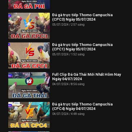
Phone: (024) 62730234
Đá gà trực tiếp Thomo Campuchia
Địa chỉ: HUD3 Tower, 121-123 Đ. Tô Hiệu, P. Nguyễn Trãi, Hà
(CPC3) Ngày 05/07/2024
Đông, Hà Nội 100000, Việt Nam
05/07/2024
2:57 sáng
--------------------------//----------------------
✪ Đừng quên Bấn vào đăng ký Dagatructiep.Tube để cập nhật
Đá gà trực tiếp Thomo Campuchia
(CPC1) Ngày 05/07/2024
những Video đá gà trực tiếp - Đá gà Thomo - Đá gà Campuchia
05/07/2024
1:52 sáng
mới nhất hôm nay!
--------------------------//----------------------
Full Clip Đá Gà Thái Mới Nhất Hôm Nay
© Bản quyền thuộc về Dagatructiep.Tube
Ngày 04/07/2024
04/07/2024
8:56 sáng
© Mọi thông tin bản quyền hay khiếu nại liên hệ :
info@dagatructiep.tube
Đá gà trực tiếp Thomo Campuchia
(CPC4) Ngày 04/07/2024
04/07/2024
4:48 sáng