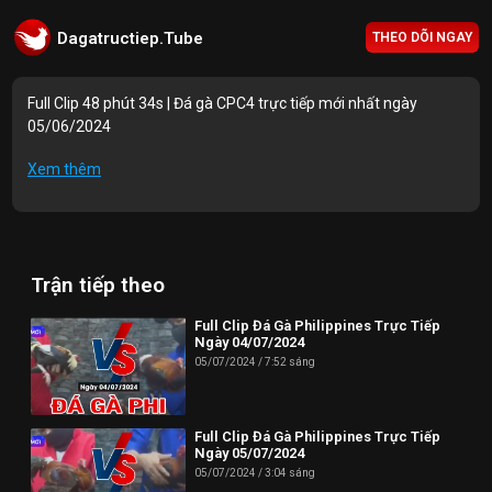
Dagatructiep.Tube
THEO DÕI NGAY
Full Clip 48 phút 34s | Đá gà CPC4 trực tiếp mới nhất ngày
05/06/2024
Mục lục Video:
Xem thêm
00:00 | Trận 1: A.Cu Tin L.An 2500g vs A.Hữu 2500g
08:18 | Trận 2: A.Tuấn B.Hoà 2900g vs A.Tuấn H.Môn 2800g
Trận tiếp theo
17:32 | Trận 3: A.Tân Inox 3250g vs A.Hữu 3000g
26:41 | Trận 4: A.Tân T.Giang 2900g vs A.Tuấn Kiệt 2850g
Full Clip Đá Gà Philippines Trực Tiếp
Ngày 04/07/2024
35:28 | Trận 5: A.AZ888 2680g vs A.Cường B.Tre 2650g
05/07/2024
7:52 sáng
Thông tin liên hệ:
Full Clip Đá Gà Philippines Trực Tiếp
Website: https://dagatructiep.tube/
Ngày 05/07/2024
05/07/2024
3:04 sáng
Email:
info@dagatructiep.tube