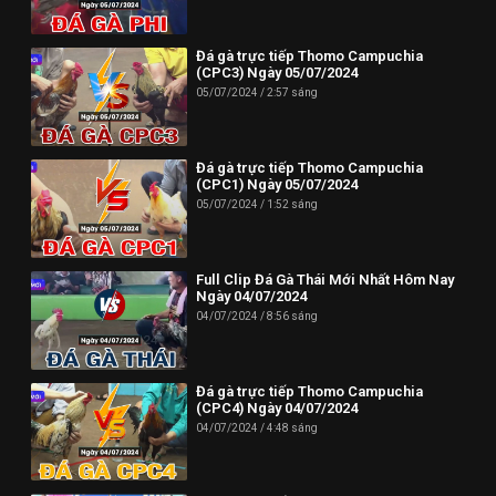
Phone: (024) 62730234
Đá gà trực tiếp Thomo Campuchia
Địa chỉ: HUD3 Tower, 121-123 Đ. Tô Hiệu, P. Nguyễn Trãi, Hà
(CPC3) Ngày 05/07/2024
Đông, Hà Nội 100000, Việt Nam
05/07/2024
2:57 sáng
--------------------------//----------------------
✪ Đừng quên Bấn vào đăng ký Dagatructiep.Tube để cập nhật
Đá gà trực tiếp Thomo Campuchia
(CPC1) Ngày 05/07/2024
những Video đá gà trực tiếp - Đá gà Thomo - Đá gà Campuchia
05/07/2024
1:52 sáng
mới nhất hôm nay!
--------------------------//----------------------
Full Clip Đá Gà Thái Mới Nhất Hôm Nay
© Bản quyền thuộc về Dagatructiep.Tube
Ngày 04/07/2024
04/07/2024
8:56 sáng
© Mọi thông tin bản quyền hay khiếu nại liên hệ :
info@dagatructiep.tube
Đá gà trực tiếp Thomo Campuchia
(CPC4) Ngày 04/07/2024
04/07/2024
4:48 sáng