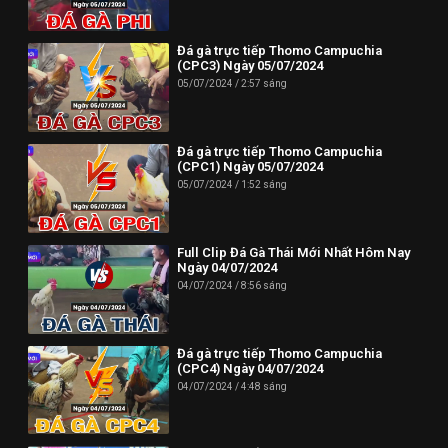
Phone: (024) 62730234
Đá gà trực tiếp Thomo Campuchia
Địa chỉ: HUD3 Tower, 121-123 Đ. Tô Hiệu, P. Nguyễn Trãi, Hà
(CPC3) Ngày 05/07/2024
Đông, Hà Nội 100000, Việt Nam
05/07/2024
2:57 sáng
--------------------------//----------------------
✪ Đừng quên Bấn vào đăng ký Dagatructiep.Tube để cập nhật
Đá gà trực tiếp Thomo Campuchia
(CPC1) Ngày 05/07/2024
những Video đá gà trực tiếp - Đá gà Thomo - Đá gà Campuchia
05/07/2024
1:52 sáng
mới nhất hôm nay!
--------------------------//----------------------
Full Clip Đá Gà Thái Mới Nhất Hôm Nay
© Bản quyền thuộc về Dagatructiep.Tube
Ngày 04/07/2024
04/07/2024
8:56 sáng
© Mọi thông tin bản quyền hay khiếu nại liên hệ :
info@dagatructiep.tube
Đá gà trực tiếp Thomo Campuchia
(CPC4) Ngày 04/07/2024
04/07/2024
4:48 sáng