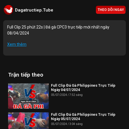
Dagatructiep.Tube
THEO DÕI NGAY
Full Clip 25 phút 22s | Đá gà CPC3 trực tiếp mới nhất ngày
08/04/2024
Mục lục Video:
Xem thêm
00:00 | Trận 1: A.Khánh (3650g) vs A.Cấm (3550g)
09:03 | Trận 2: A.Bằng (3300g) vs A.Tâm (3300g)
Trận tiếp theo
16:24 | Trận 3: A.Đạt (3350g) vs A.Linh (3350g)
21:03 | Trận 4: A.Quốc (3390g) vs A.Bằng (3310g)
Full Clip Đá Gà Philippines Trực Tiếp
Ngày 04/07/2024
25:18 | Trận 5: A.Tèo (3250g) vs A.Xuân (3250g)
05/07/2024
7:52 sáng
Thông tin liên hệ:
Full Clip Đá Gà Philippines Trực Tiếp
Website: https://dagatructiep.tube/
Ngày 05/07/2024
05/07/2024
3:04 sáng
Email:
info@dagatructiep.tube