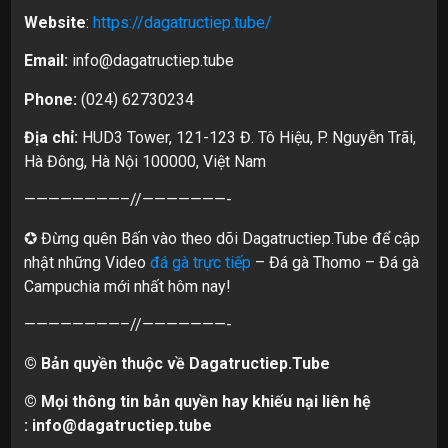
Website
:
https://dagatructiep.tube/
Email:
info@dagatructiep.tube
Phone:
(024) 62730234
Địa chỉ:
HUD3 Tower, 121-123 Đ. Tô Hiệu, P. Nguyễn Trãi,
Hà Đông, Hà Nội 100000, Việt Nam
————————–//———————-
✪ Đừng quên Bấn vào theo dõi Dagatructiep.Tube để cập
nhật những Video
đá gà trực tiếp
– Đá gà Thomo – Đá gà
Campuchia mới nhất hôm nay!
————————–//———————-
© Bản quyền thuộc về Dagatructiep.Tube
© Mọi thông tin bản quyền hay khiếu nại liên hệ
:
info@dagatructiep.tube