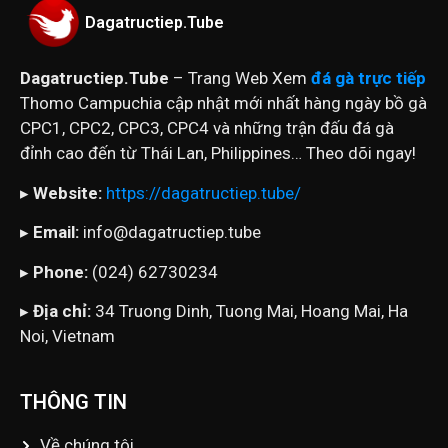
Dagatructiep.Tube
Dagatructiep.Tube
– Trang Web Xem
đá gà trực tiếp
Thomo Campuchia cập nhật mới nhất hàng ngày bồ gà
CPC1, CPC2, CPC3, CPC4 và những trận đấu đá gà
đỉnh cao đến từ Thái Lan, Philippines… Theo dõi ngay!
▸
Website:
https://dagatructiep.tube/
▸
Email:
info@dagatructiep.tube
▸
Phone:
(024) 62730234
▸
Địa chỉ:
34 Truong Dinh, Tuong Mai, Hoang Mai, Ha
Noi, Vietnam
THÔNG TIN
Về chúng tôi