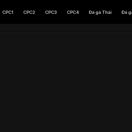
CPC1
CPC2
CPC3
CPC4
Đá gà Thái
Đá g