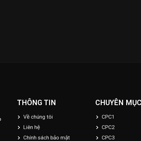
ập nhật những Video đá gà trực tiếp - Đá gà Thomo - Đá gà
fo@dagatructiep.tube
THÔNG TIN
CHUYÊN MỤ
Về chúng tôi
CPC1
o
Liên hệ
CPC2
Chính sách bảo mật
CPC3