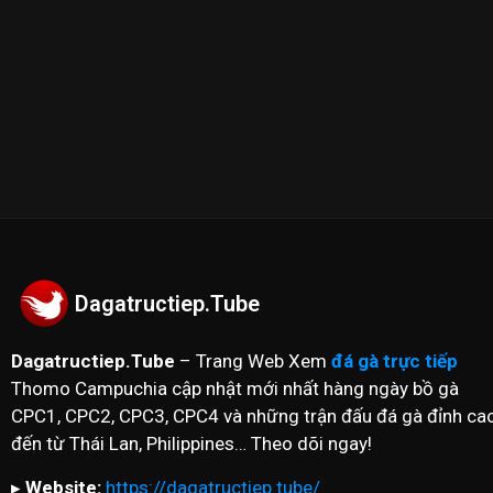
--------------------------//----------------------
✪ Đừng quên Bấn vào đăng ký Dagatructiep.Tube để c
nhất hôm nay!
--------------------------//----------------------
© Bản quyền thuộc về Dagatructiep.Tube
© Mọi thông tin bản quyền hay khiếu nại liên hệ :
in
Dagatructiep.Tube
Dagatructiep.Tube
– Trang Web Xem
đá gà trực tiếp
Thomo Campuchia cập nhật mới nhất hàng ngày bồ gà
CPC1, CPC2, CPC3, CPC4 và những trận đấu đá gà đỉnh ca
đến từ Thái Lan, Philippines… Theo dõi ngay!
▸
Website:
https://dagatructiep.tube/