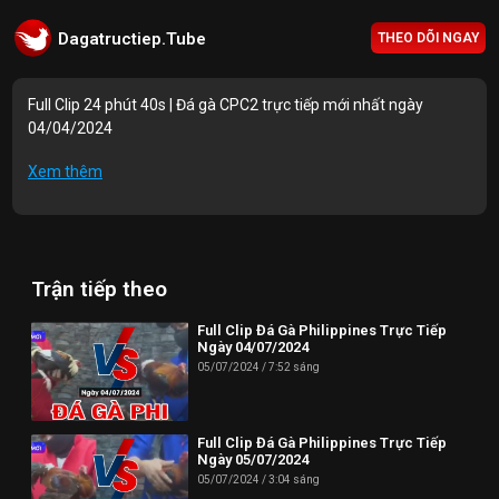
Dagatructiep.Tube
THEO DÕI NGAY
Full Clip 24 phút 40s | Đá gà CPC2 trực tiếp mới nhất ngày
04/04/2024
Mục lục Video:
Xem thêm
00:00 | Trận 1: A.Lúa (3070g) vs A.Tú (3070g)
05:16 | Trận 2: A.Si (3600g) vs A.Thức (3500g)
Trận tiếp theo
10:03 | Trận 3: A.Nhân B.Tre (3300g) vs A.Phát (3300g)
13:36 | Trận 4: A.Huy (3800g) vs A.Nhựt (3800g)
Full Clip Đá Gà Philippines Trực Tiếp
Ngày 04/07/2024
17:51 | Trận 5: A.Vinh Đ.Hoà (3100g) vs A.Trí (3100g)
05/07/2024
7:52 sáng
Thông tin liên hệ:
Full Clip Đá Gà Philippines Trực Tiếp
Website: https://dagatructiep.tube/
Ngày 05/07/2024
05/07/2024
3:04 sáng
Email:
info@dagatructiep.tube