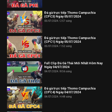
Phone: (024) 62730234
Đá gà trực tiếp Thomo Campuchia
Địa chỉ: HUD3 Tower, 121-123 Đ. Tô Hiệu, P. Nguyễn Trãi, Hà
(CPC3) Ngày 05/07/2024
Đông, Hà Nội 100000, Việt Nam
05/07/2024
2:57 sáng
--------------------------//----------------------
✪ Đừng quên Bấn vào đăng ký Dagatructiep.Tube để cập nhật
Đá gà trực tiếp Thomo Campuchia
(CPC1) Ngày 05/07/2024
những Video đá gà trực tiếp - Đá gà Thomo - Đá gà Campuchia
05/07/2024
1:52 sáng
mới nhất hôm nay!
--------------------------//----------------------
Full Clip Đá Gà Thái Mới Nhất Hôm Nay
© Bản quyền thuộc về Dagatructiep.Tube
Ngày 04/07/2024
04/07/2024
8:56 sáng
© Mọi thông tin bản quyền hay khiếu nại liên hệ :
info@dagatructiep.tube
Đá gà trực tiếp Thomo Campuchia
(CPC4) Ngày 04/07/2024
04/07/2024
4:48 sáng