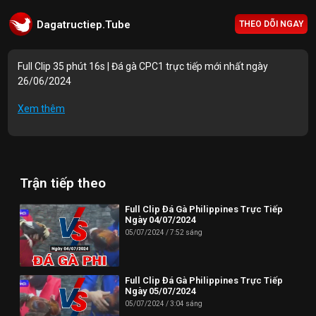
Dagatructiep.Tube
THEO DÕI NGAY
Full Clip 35 phút 16s | Đá gà CPC1 trực tiếp mới nhất ngày
26/06/2024
Mục lục Video:
Xem thêm
00:00 | Trận 1: A.Tân B.Tre 2770g vs A.Ton 2770g
05:32 | Trận 2: A.AZ888 3000g vs A.Tuấn Kiệt 2900g
Trận tiếp theo
13:27 | Trận 3: A.Tân B.Tre 3100g vs A.Tuấn H.Môn 3100g
17:10 | Trận 4: A.Minh S.Trăng 3400g vs A.Danh V.Lộc 3400g
Full Clip Đá Gà Philippines Trực Tiếp
Ngày 04/07/2024
22:46 | Trận 5: A.Tân Inox 3000g vs A.Tư 3000g
05/07/2024
7:52 sáng
Thông tin liên hệ:
Full Clip Đá Gà Philippines Trực Tiếp
Website: https://dagatructiep.tube/
Ngày 05/07/2024
05/07/2024
3:04 sáng
Email:
info@dagatructiep.tube