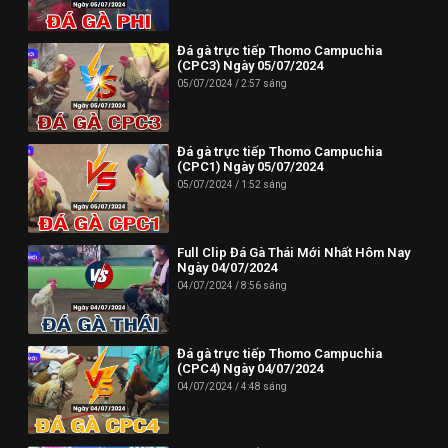
Phone: (024) 62730234
Đá gà trực tiếp Thomo Campuchia
Địa chỉ: HUD3 Tower, 121-123 Đ. Tô Hiệu, P. Nguyễn Trãi, Hà
(CPC3) Ngày 05/07/2024
Đông, Hà Nội 100000, Việt Nam
05/07/2024
2:57 sáng
--------------------------//----------------------
✪ Đừng quên Bấn vào đăng ký Dagatructiep.Tube để cập nhật
Đá gà trực tiếp Thomo Campuchia
(CPC1) Ngày 05/07/2024
những Video đá gà trực tiếp - Đá gà Thomo - Đá gà Campuchia
05/07/2024
1:52 sáng
mới nhất hôm nay!
--------------------------//----------------------
Full Clip Đá Gà Thái Mới Nhất Hôm Nay
© Bản quyền thuộc về Dagatructiep.Tube
Ngày 04/07/2024
04/07/2024
8:56 sáng
© Mọi thông tin bản quyền hay khiếu nại liên hệ :
info@dagatructiep.tube
Đá gà trực tiếp Thomo Campuchia
(CPC4) Ngày 04/07/2024
04/07/2024
4:48 sáng