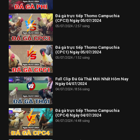
Phone: (024) 62730234
Đá gà trực tiếp Thomo Campuchia
Địa chỉ: HUD3 Tower, 121-123 Đ. Tô Hiệu, P. Nguyễn Trãi, Hà
(CPC3) Ngày 05/07/2024
Đông, Hà Nội 100000, Việt Nam
05/07/2024
2:57 sáng
--------------------------//----------------------
✪ Đừng quên Bấn vào đăng ký Dagatructiep.Tube để cập nhật
Đá gà trực tiếp Thomo Campuchia
(CPC1) Ngày 05/07/2024
những Video đá gà trực tiếp - Đá gà Thomo - Đá gà Campuchia
05/07/2024
1:52 sáng
mới nhất hôm nay!
--------------------------//----------------------
Full Clip Đá Gà Thái Mới Nhất Hôm Nay
© Bản quyền thuộc về Dagatructiep.Tube
Ngày 04/07/2024
04/07/2024
8:56 sáng
© Mọi thông tin bản quyền hay khiếu nại liên hệ :
info@dagatructiep.tube
Đá gà trực tiếp Thomo Campuchia
(CPC4) Ngày 04/07/2024
04/07/2024
4:48 sáng