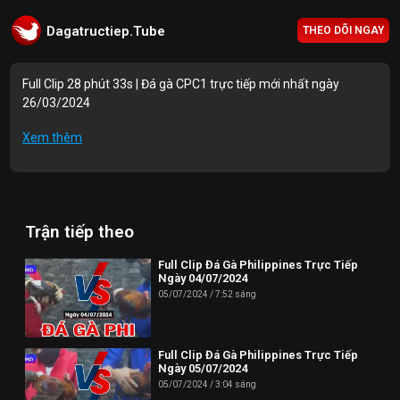
Dagatructiep.Tube
THEO DÕI NGAY
Full Clip 28 phút 33s | Đá gà CPC1 trực tiếp mới nhất ngày
26/03/2024
Mục lục Video:
Xem thêm
00:00 | Trận 1: A.Tiến G.Công (1440g) vs A.Đức (1410g)
04:10 | Trận 2: A.Đại Kê Si (1300g) vs A.Vinh M.Bài (1270g)
Trận tiếp theo
11:28 | Trận 3: A.Sơn L.An (1440g) vs A.Mỏ (1410g)
24:34 | A.Sen (1520g) vs A.Mỏ (1520g)
Full Clip Đá Gà Philippines Trực Tiếp
Ngày 04/07/2024
23:45 | Trận 5: A.Thầy (2700g) vs A.Vinh Đ.Nai (2610g)
05/07/2024
7:52 sáng
Thông tin liên hệ:
Full Clip Đá Gà Philippines Trực Tiếp
Website: https://dagatructiep.tube/
Ngày 05/07/2024
05/07/2024
3:04 sáng
Email:
info@dagatructiep.tube