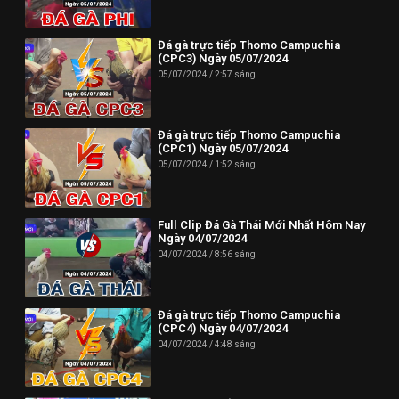
Phone: (024) 62730234
Đá gà trực tiếp Thomo Campuchia
Địa chỉ: HUD3 Tower, 121-123 Đ. Tô Hiệu, P. Nguyễn Trãi, Hà
(CPC3) Ngày 05/07/2024
Đông, Hà Nội 100000, Việt Nam
05/07/2024
2:57 sáng
--------------------------//----------------------
✪ Đừng quên Bấn vào đăng ký Dagatructiep.Tube để cập nhật
Đá gà trực tiếp Thomo Campuchia
(CPC1) Ngày 05/07/2024
những Video đá gà trực tiếp - Đá gà Thomo - Đá gà Campuchia
05/07/2024
1:52 sáng
mới nhất hôm nay!
--------------------------//----------------------
Full Clip Đá Gà Thái Mới Nhất Hôm Nay
© Bản quyền thuộc về Dagatructiep.Tube
Ngày 04/07/2024
04/07/2024
8:56 sáng
© Mọi thông tin bản quyền hay khiếu nại liên hệ :
info@dagatructiep.tube
Đá gà trực tiếp Thomo Campuchia
(CPC4) Ngày 04/07/2024
04/07/2024
4:48 sáng