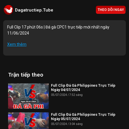
Dagatructiep.Tube
THEO DÕI NGAY
Full Clip 17 phút 06s | Đá gà CPC1 trực tiếp mới nhất ngày
11/06/2024
Mục lục Video:
Xem thêm
00:00 | Trận 1: A.Long 2600g vs A.Hà 2600g
07:35 | Trận 2: A.Minh 2700g vs A.Nhân 1900g
Trận tiếp theo
09:14 | Trận 3: A.Nhân 2200g vs A.An 2150g
13:14 | Trận 4: A.Hưng 2150g vs A.Cao 2150g
Full Clip Đá Gà Philippines Trực Tiếp
Ngày 04/07/2024
14:46 | Trận 5: A.Nhân 3000g vs A.Bé Năm 3000g
05/07/2024
7:52 sáng
Thông tin liên hệ:
Full Clip Đá Gà Philippines Trực Tiếp
Website: https://dagatructiep.tube/
Ngày 05/07/2024
05/07/2024
3:04 sáng
Email:
info@dagatructiep.tube