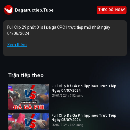
Dagatructiep.Tube
THEO DÕI NGAY
Full Clip 29 phút 01s | Đá gà CPC1 trực tiếp mới nhất ngày
04/06/2024
Mục lục Video:
Xem thêm
00:00 | Trận 1: A.Lam 1800g vs A.Quốc 1800g
05:01 | Trận 2: A.Hải 1530g vs A.Phụng 1530g
Trận tiếp theo
13:38 | Trận 3: A.Bé Năm 2400g vs A.Nhân 2400g
18:32 | Trận 4: A.Nhân 2250g vs A.Tý C.Thơ 2250g
Full Clip Đá Gà Philippines Trực Tiếp
Ngày 04/07/2024
21:54 | Trận 5: A.Minh S.Trăng 2500g vs A.Sỹ 2500g
05/07/2024
7:52 sáng
Thông tin liên hệ:
Full Clip Đá Gà Philippines Trực Tiếp
Website: https://dagatructiep.tube/
Ngày 05/07/2024
05/07/2024
3:04 sáng
Email:
info@dagatructiep.tube