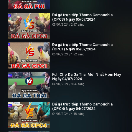
Phone: (024) 62730234
Đá gà trực tiếp Thomo Campuchia
Địa chỉ: HUD3 Tower, 121-123 Đ. Tô Hiệu, P. Nguyễn Trãi, Hà
(CPC3) Ngày 05/07/2024
Đông, Hà Nội 100000, Việt Nam
05/07/2024
2:57 sáng
--------------------------//----------------------
✪ Đừng quên Bấn vào đăng ký Dagatructiep.Tube để cập nhật
Đá gà trực tiếp Thomo Campuchia
(CPC1) Ngày 05/07/2024
những Video đá gà trực tiếp - Đá gà Thomo - Đá gà Campuchia
05/07/2024
1:52 sáng
mới nhất hôm nay!
--------------------------//----------------------
Full Clip Đá Gà Thái Mới Nhất Hôm Nay
© Bản quyền thuộc về Dagatructiep.Tube
Ngày 04/07/2024
04/07/2024
8:56 sáng
© Mọi thông tin bản quyền hay khiếu nại liên hệ :
info@dagatructiep.tube
Đá gà trực tiếp Thomo Campuchia
(CPC4) Ngày 04/07/2024
04/07/2024
4:48 sáng