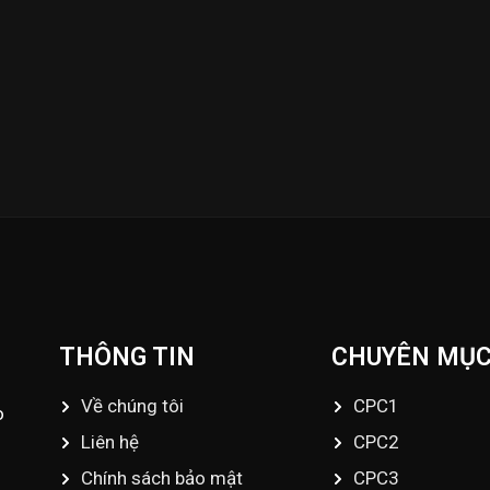
ập nhật những Video đá gà trực tiếp - Đá gà Thomo - Đá gà
fo@dagatructiep.tube
THÔNG TIN
CHUYÊN MỤ
Về chúng tôi
CPC1
o
Liên hệ
CPC2
Chính sách bảo mật
CPC3