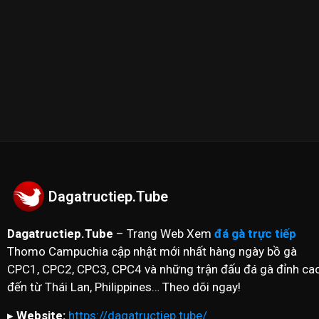
✪ Đừng quên Bấn vào đăng ký Dagatructiep.Tube để c
nhất hôm nay!
--------------------------//----------------------
© Bản quyền thuộc về Dagatructiep.Tube
© Mọi thông tin bản quyền hay khiếu nại liên hệ :
in
Dagatructiep.Tube
Dagatructiep.Tube
– Trang Web Xem
đá gà trực tiếp
Thomo Campuchia cập nhật mới nhất hàng ngày bồ gà
CPC1, CPC2, CPC3, CPC4 và những trận đấu đá gà đỉnh ca
đến từ Thái Lan, Philippines… Theo dõi ngay!
▸
Website:
https://dagatructiep.tube/