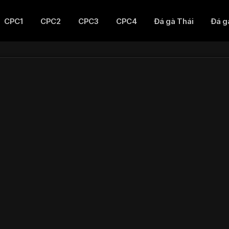
CPC1
CPC2
CPC3
CPC4
Đá gà Thái
Đá g